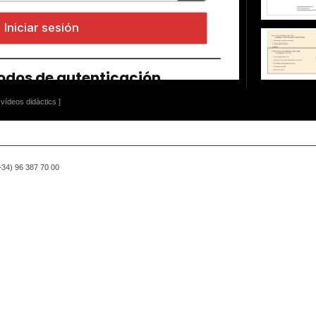
vídeos didàctics ]
(+34) 96 387 70 00