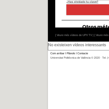
[ Veure més vídeos de UPV TV ]
[ Veure més 
No existeixen vídeos interessants
Com arribar
I
Plànols
I
Contacte
Universitat Politècnica de València © 2020 · Tel. 