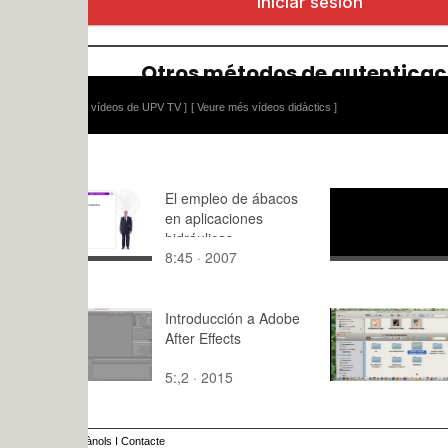
 vídeos de UPV TV ]
[ Veure més vídeos didàctics ]
El empleo de ábacos
Conversac
en aplicaciones
cafetería s
hidráulicas
directo con
8:45 · 2007
1:49 · 202
(Sonido Di
Introducción a Adobe
Clase del 
After Effects
5:,2 · 2015
120:54 · 2
ànols
I
Contacte