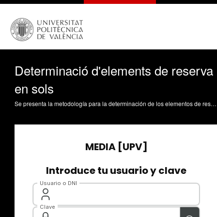
Determinació d'elements de reserva
en sols
Se presenta la metodología para la determinación de los elementos de reserva en suelos realizada en el laboratorio donde se incluye la determinación de fósforo y potasio Soriano Soto, MD. (2016). Determinació d'elements de reserva en sols. https://riunet.upv.es/handle/10251/65173 DER