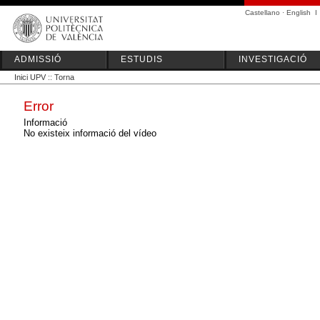
Castellano
·
English
I
ADMISSIÓ
ESTUDIS
INVESTIGACIÓ
Inici UPV
::
Torna
Error
Informació
No existeix informació del vídeo