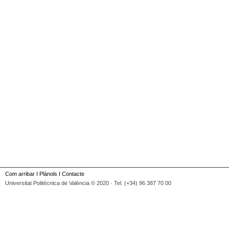
Com arribar
I
Plànols
I
Contacte
Universitat Politècnica de València © 2020 · Tel. (+34) 96 387 70 00