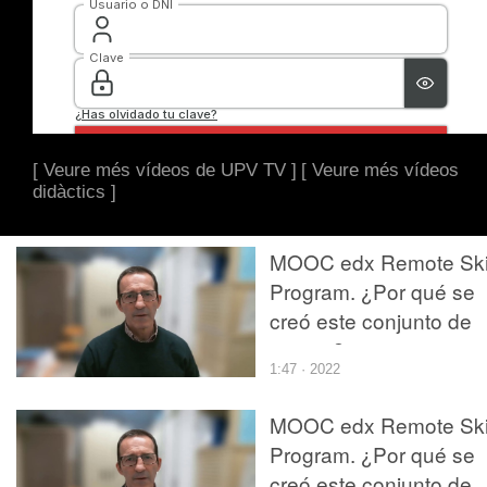
[ Veure més vídeos de UPV TV ]
[ Veure més vídeos
didàctics ]
MOOC edx Remote Skil
Program. ¿Por qué se
creó este conjunto de
cursos?
1:47 · 2022
MOOC edx Remote Skil
Program. ¿Por qué se
creó este conjunto de