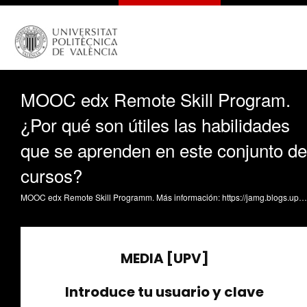
MOOC edx Remote Skill Program.
¿Por qué son útiles las habilidades
que se aprenden en este conjunto de
cursos?
MOOC edx Remote Skill Programm. Más información: https://jamg.blogs.upv.es/2022/05/08/3370/ Spanish version: ¿Por qué son útiles las habilidades que se aprenden en este conjunto de cursos? El futuro inmediato será cada vez más digital. Nuestros cursos ayudarán a las personas que ocupan puestos de mando o que participan en equipos de trabajo a adaptar las competencias de trabajo en equipo, liderazgo y comunicación efectiva a entornos remotos donde son aún más esenciales y complejas de desempeñar. English version: Why are the skills taught in this course valuable for learners? The immediate future will be increasingly digital. Our courses will help people who hold leadership positions or participate in work teams to improve teamwork, leadership, and effective communication competencies in remote environments where they are even more essential and complex to perform.