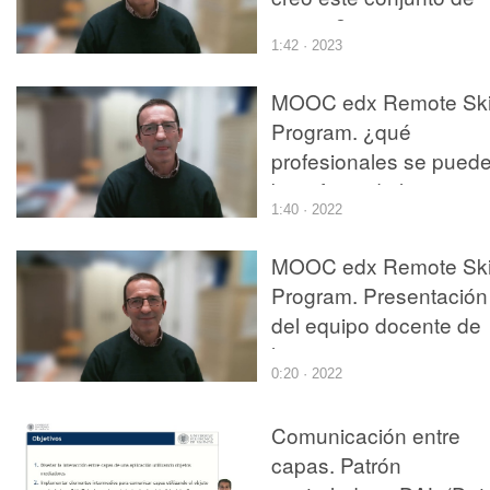
cursos?
1:42 · 2023
MOOC edx Remote Skil
Program. ¿qué
profesionales se pued
beneficiar de los
1:40 · 2022
contenidos de este
curso?
MOOC edx Remote Skil
Program. Presentación
del equipo docente de
los cursos
0:20 · 2022
Comunicación entre
capas. Patrón