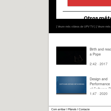
[ Veure més vídeos de UPV TV ]
[ Veure més 
Birth and reso
a Pope
2:42 · 2017
Design and
Performance 
of Software D
1:47 · 2020
Networking b
Web Service
Adopting Mov
Target Defen
Com arribar
I
Plànols
I
Contacte