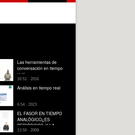
Las herramientas de
conversación en tiempo
real
10:51 · 2016
Análisis en tiempo real
6:54 · 2023
EL FASOR EN TIEMPO
ANALÓGICO¿ES
PERIÓDICO?¿Y LA
13:50 · 2009
SUMA DE FASORES, LO