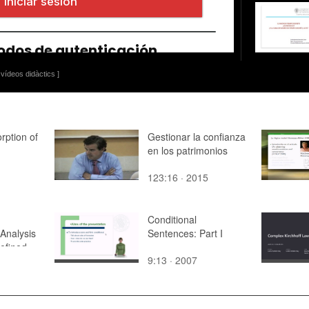
vídeos didàctics ]
rption of
Gestionar la confianza
en los patrimonios
123:16 · 2015
Conditional
Analysis
Sentences: Part I
efined
9:13 · 2007
ased
s
ing
se