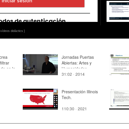
vídeos didàctics ]
crea
Jornadas Puertas
iltrar
Abiertas: Artes y
ado en la
Humanidades
31:02 · 2014
ar Menor
Presentación Illinois
Tech.
110:30 · 2021