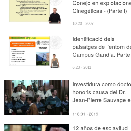
Conejo en explotacion
Cinegéticas - (Parte I)
10:20 · 2007
Identificació dels
paisatges de l'entorn d
Campus Gandia. Parte 
6:23 · 2011
Investidura como docto
honoris causa del Dr.
Jean-Pierre Sauvage e
investidura de nuevos
118:01 · 2019
doctores y doctoras
12 años de esclavitud