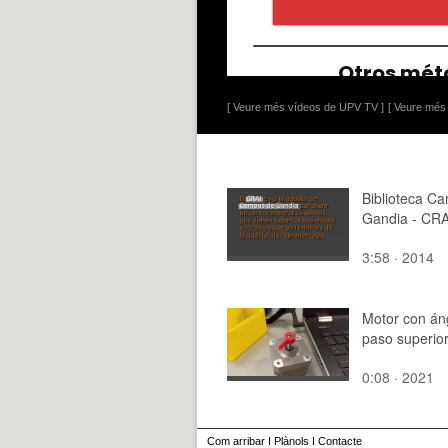
[ Veure més vídeos de UPV TV ]
[ Veure més 
Biblioteca C
Gandia - CRA
3:58 · 2014
Motor con án
paso superio
0:08 · 2021
Com arribar
I
Plànols
I
Contacte