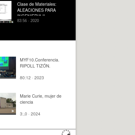
Clase de Materiales:
ALEACIONES PARA
INGENIERIA II
83:56 · 2020
MYF10.Conferencia.
RIPOLL TIZÓN.
80:12 · 2023
Marie Curie, mujer de
ciencia
3:,0 · 2024