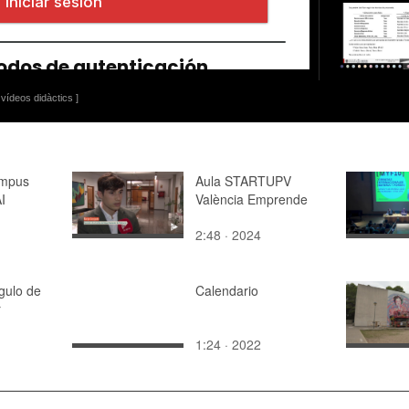
vídeos didàctics ]
ampus
Aula STARTUPV
I
València Emprende
2:48 · 2024
gulo de
Calendario
r
1:24 · 2022