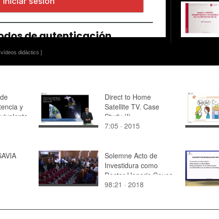
vídeos didàctics ]
 de
Direct to Home
tencia y
Satellite TV. Case
uivalente
Study (I)
7:05 · 2015
AVIA
Solemne Acto de
Investidura como
Doctor Honoris Causa
98:21 · 2018
del Dr. JOHN
FREDRICK
MACGREGOR