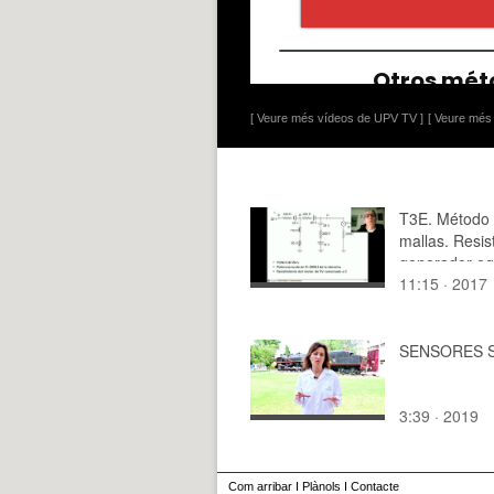
[ Veure més vídeos de UPV TV ]
[ Veure més 
T3E. Método
mallas. Resis
generador eq
11:15 · 2017
C
SENSORES S
3:39 · 2019
Com arribar
I
Plànols
I
Contacte