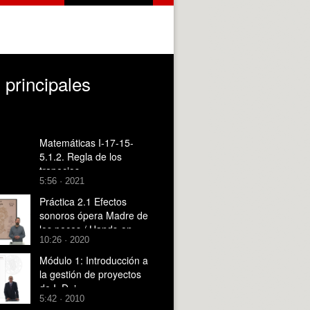
 principales
Matemáticas I-17-15-
5.1.2. Regla de los
trapecios
5:56 · 2021
Práctica 2.1 Efectos
sonoros ópera Madre de
los peces / Hands-on
10:26 · 2020
activity 2.1: Mother of
Fishes Opera Sound
Módulo 1: Introducción a
Effects
la gestión de proyectos
de I+D+i
5:42 · 2010