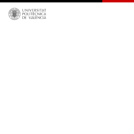
Dirigir una Empresa con Éxito
venciendo la Crisis III Jornada
Cátedra Cultura Directiva y
Empresarial
Divulgació de les activitats científiques, tecnològiques i artístiques ocorregudes en els tres campus de la UPV