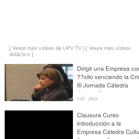
[ Veure més vídeos de UPV TV ]
[ Veure més vídeos
didàctics ]
Dirigir una Empresa co
??xito venciendo la Cri
III Jornada Cátedra
Cultura Directiva y
2:47 · 2014
Empresarial
Clausura Curso
Introducción a la
Empresa Cátedra Cultu