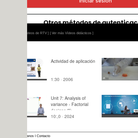
ídeos de RTV ]
[ Ver más Vídeos didácticos ]
Actividad de aplicación
Preparació
dissolució 
d'un sòlid
1:30 · 2006
2:21 · 201
Unit 7: Analysis of
Cómo organ
variance - Factorial
información
designs 2k
10:,0 · 2024
4:17 · 202
anos
I
Contacto