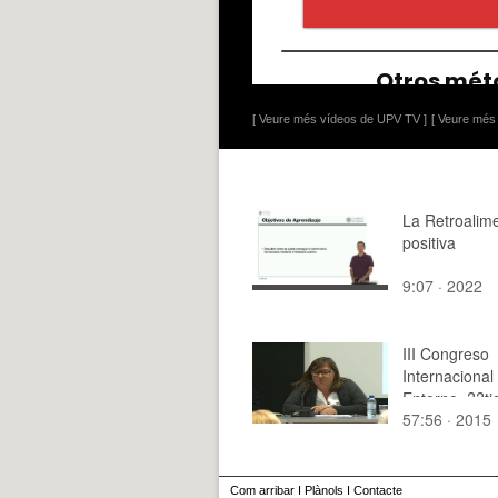
[ Veure més vídeos de UPV TV ]
[ Veure més 
La Retroalim
positiva
9:07 · 2022
III Congreso
Internacional
Entorno. ??ti
57:56 · 2015
estética del h
Com arribar
I
Plànols
I
Contacte