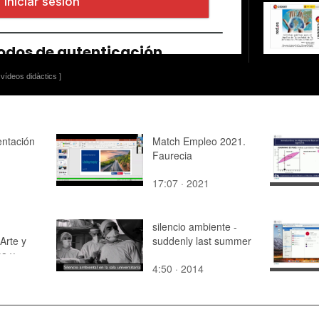
vídeos didàctics ]
entación
Match Empleo 2021.
Faurecia
17:07 · 2021
silencio ambiente -
 Arte y
suddenly last summer
ca y
4:50 · 2014
abitar.