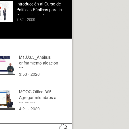
Introducción al Curso de
Políticas Públicas para la
Promoción de la
7:52 · 2009
Sociedad de la
Información: El proyecto
red.es
M1.U3.5_Análisis
enfriamiento aleación
P2
3:53 · 2026
MOOC Office 365.
Agregar miembros a
un grupo
4:21 · 2020