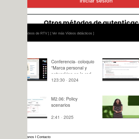
ídeos de RTV ]
[ Ver más Vídeos didácticos ]
Conferencia- coloquio
Jira/Conflu
"Marca personal y
Gestionar p
networking en la red
usuario
123:30 · 2024
6:,8 · 2021
profesional LinkedIn¿
M2.06: Policy
Emprendeco
scenarios
tiempo
2:41 · 2025
2:,0 · 2014
anos
I
Contacto