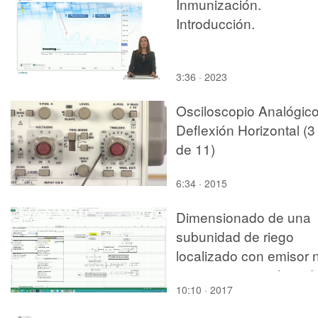
Inmunización.
nueva. Elección del
Introducción.
Lenguaje de
Programación
3:36 · 2023
Osciloscopio Analógico
Deflexión Horizontal (3
de 11)
6:34 · 2015
Dimensionado de una
subunidad de riego
localizado con emisor 
compensante utilizand
10:10 · 2017
Excel