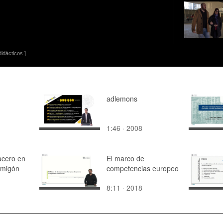
idácticos ]
adlemons
1:46 · 2008
acero en
El marco de
rmigón
competencias europeo
8:11 · 2018