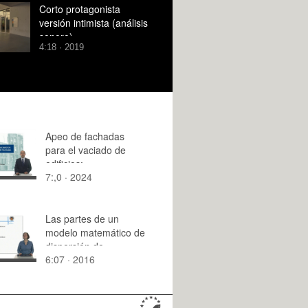
Corto protagonista
versión intimista (análisis
sonoro)
4:18 · 2019
Apeo de fachadas
para el vaciado de
edificios:
7:,0 · 2024
estabilizadores de
fachada
Las partes de un
modelo matemático de
dispersión de
6:07 · 2016
contaminantes en
medios receptores