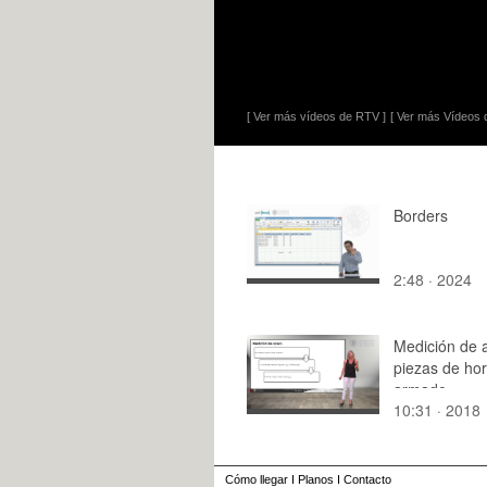
[ Ver más vídeos de RTV ]
[ Ver más Vídeos d
Borders
2:48 · 2024
Medición de 
piezas de ho
armado
10:31 · 2018
Cómo llegar
I
Planos
I
Contacto