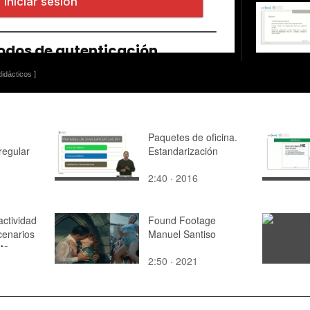
idácticos ]
Paquetes de oficina.
rregular
Estandarización
2:40 · 2016
actividad
Found Footage
cenarios
Manuel Santiso
ta
2:50 · 2021