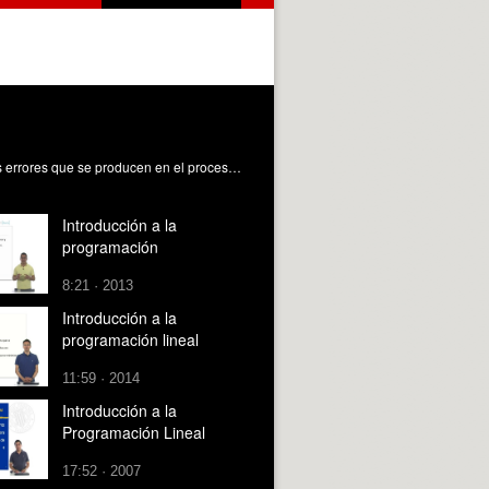
Unidad introductoria al concepto de programación. Introduce el concepto lenguaje de programación así como los diferentes errores que se producen en el proceso. Gonzalez Gimenez, M. (2010). Introducción a la programación. https://riunet.upv.es/handle/10251/7793
Introducción a la
programación
8:21 · 2013
Introducción a la
programación lineal
11:59 · 2014
Introducción a la
Programación Lineal
17:52 · 2007