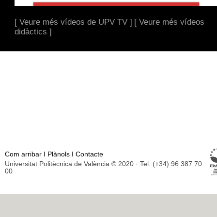
[ Veure més vídeos de UPV TV ]
[ Veure més vídeos
didàctics ]
Com arribar
I
Plànols
I
Contacte
Universitat Politècnica de València © 2020 · Tel. (+34) 96 387 70
00