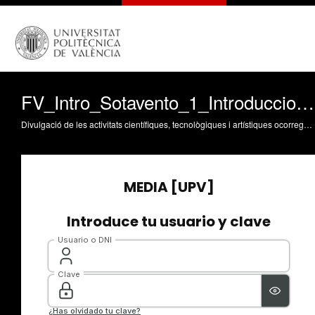
FV_Intro_Sotavento_1_Introduccion_a_la_FV
Divulgació de les activitats científiques, tecnològiques i artístiques ocorregudes en els tres campus de la UPV