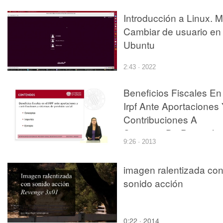
Introducción a Linux. M
Cambiar de usuario en
Ubuntu
2:43 · 2022
Beneficios Fiscales En
Irpf Ante Aportaciones
Contribuciones A
Sistemas De Previsión
9:26 · 2013
Social
imagen ralentizada co
sonido acción
0:22 · 2014