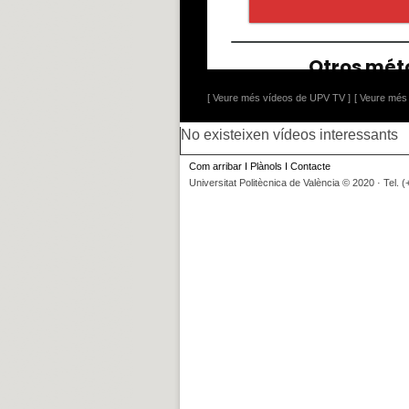
[ Veure més vídeos de UPV TV ]
[ Veure més 
No existeixen vídeos interessants
Com arribar
I
Plànols
I
Contacte
Universitat Politècnica de València © 2020 · Tel. 