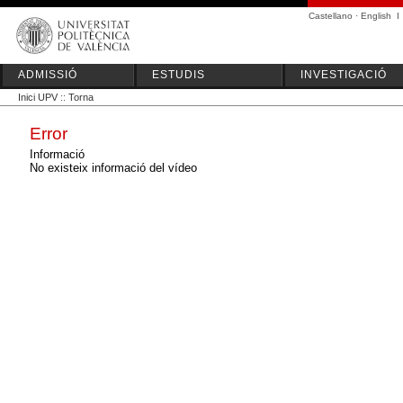
Castellano
·
English
I
ADMISSIÓ
ESTUDIS
INVESTIGACIÓ
Inici UPV
::
Torna
Error
Informació
No existeix informació del vídeo