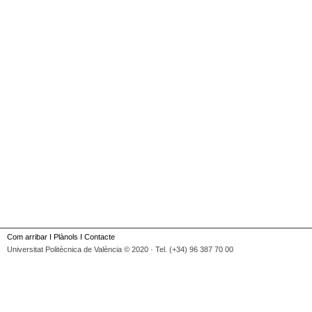
Com arribar
I
Plànols
I
Contacte
Universitat Politècnica de València © 2020 · Tel. (+34) 96 387 70 00