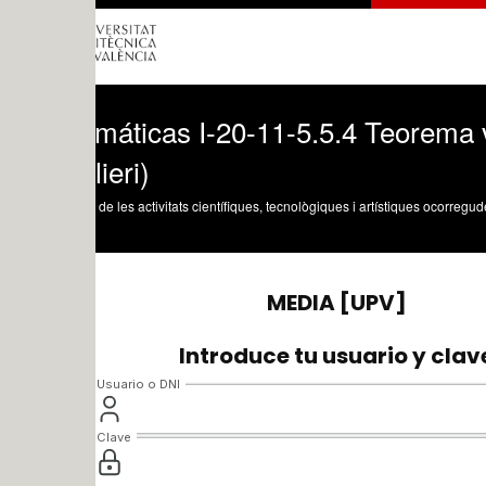
máticas I-20-11-5.5.4 Teorema volumen 
ieri)
 de les activitats científiques, tecnològiques i artístiques ocorregudes en els tres