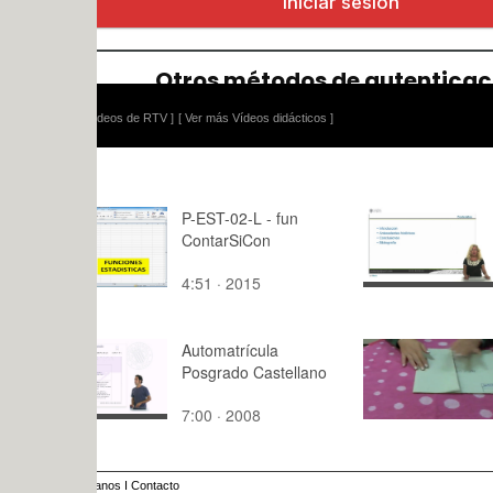
ídeos de RTV ]
[ Ver más Vídeos didácticos ]
P-EST-02-L - fun
Antecedent
ContarSiCon
Derecho Es
4:51 · 2015
6:35 · 202
Automatrícula
Plegado de
Posgrado Castellano
formato A3
7:00 · 2008
2:39 · 201
anos
I
Contacto