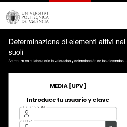
Determinazione di elementi attivi nei
suoli
Se realiza en el laboratorio la valoración y determinación de los elementos o nutrientes activos en suelos realizando una explicación teórica al mismo tiempo sobre las reacciones que tiene lugar en la determinación y los pasos a seguir en el proceso Soriano Soto, MD.; Sancho Civera, J.; Verdú Belmonte, A.; García-España Soriano, L.; Lloret Pérez, I. (2014). Determinazione di elementi attivi nei suoli. Universitat Politècnica de València. https://riunet.upv.es/handle/10251/38352 Premio Calidad Docencia en red