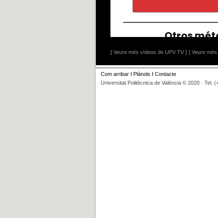
[ Veure més vídeos de UPV TV ]
[ Veure més 
Com arribar
I
Plànols
I
Contacte
Universitat Politècnica de València © 2020 · Tel. 