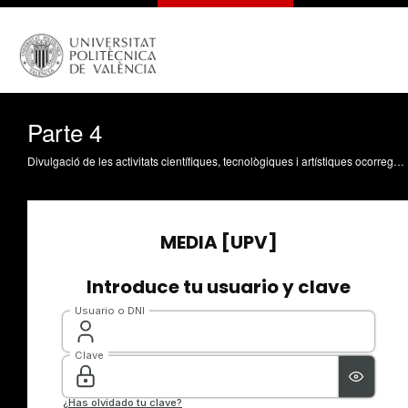
Parte 4
Divulgació de les activitats científiques, tecnològiques i artístiques ocorregudes en els tres campus de la UPV