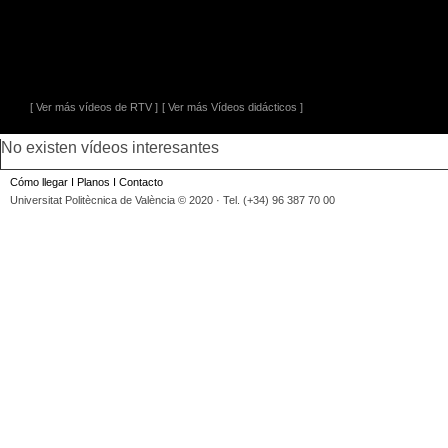
[ Ver más vídeos de RTV ]
[ Ver más Vídeos didácticos ]
No existen vídeos interesantes
Cómo llegar
I
Planos
I
Contacto
Universitat Politècnica de València © 2020 · Tel. (+34) 96 387 70 00