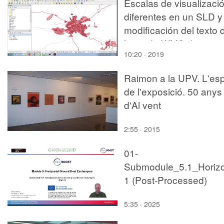
Escalas de visualizaci
diferentes en un SLD y
modificación del texto 
leyenda WMS de
10:20 · 2019
Geoserver
Raimon a la UPV. L'esp
de l'exposició. 50 anys
d'Al vent
2:55 · 2015
01-
Submodule_5.1_Horiz
1 (Post-Processed)
5:35 · 2025