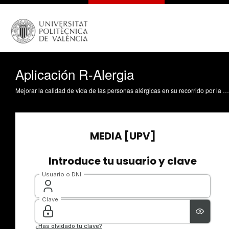
Aplicación R-Alergia
Mejorar la calidad de vida de las personas alérgicas en su recorrido por la ciudad de Valencia. Es la pretensión de la aplicación R-alergia creada conjuntamente por investigadores de la Universitat Politècnica de Valencia, el Instituto de Investigación Sanitaria del Hospital La Fe y el Instituto Cartográfico Valenciano.