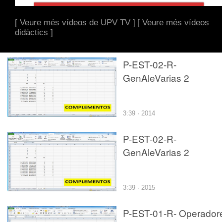
[ Veure més vídeos de UPV TV ]
[ Veure més vídeos
didàctics ]
P-EST-02-R-
GenAleVarias 2
3:39 · 2014
P-EST-02-R-
GenAleVarias 2
3:39 · 2015
P-EST-01-R- Operador