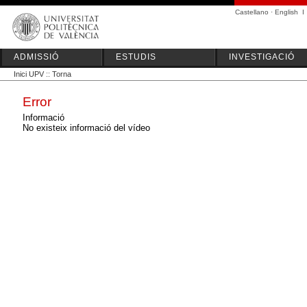
Castellano
·
English
I
ADMISSIÓ
ESTUDIS
INVESTIGACIÓ
Inici UPV
::
Torna
Error
Informació
No existeix informació del vídeo