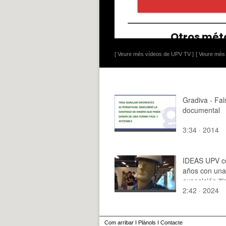
[ Veure més vídeos de UPV TV ]
[ Veure més 
Gradiva - Fal
documental
3:34 · 2014
IDEAS UPV c
años con una
exposición it
2:42 · 2024
Com arribar
I
Plànols
I
Contacte