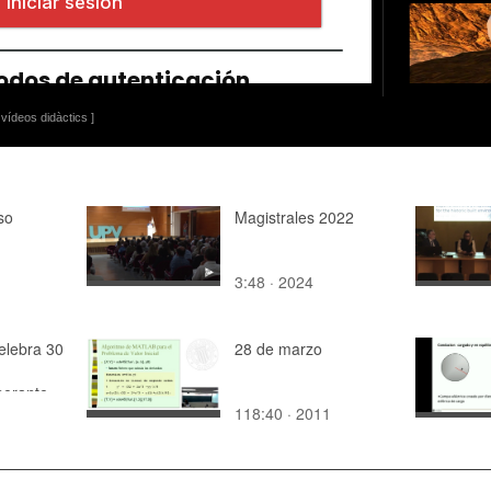
vídeos didàctics ]
so
Magistrales 2022
3:48 · 2024
elebra 30
28 de marzo
inerante
118:40 · 2011