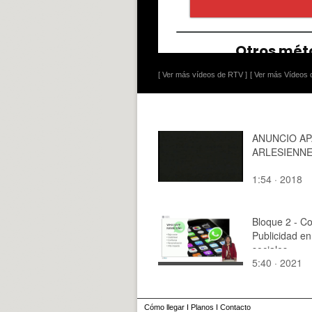
[ Ver más vídeos de RTV ]
[ Ver más Vídeos d
ANUNCIO AP
ARLESIENN
1:54 · 2018
Bloque 2 - Co
Publicidad en
sociales
5:40 · 2021
Cómo llegar
I
Planos
I
Contacto