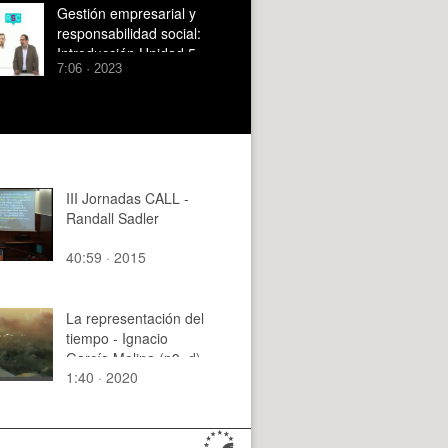
Gestión empresarial y
responsabilidad social:
Introducción Unidad 5
7:06 · 2023
III Jornadas CALL -
Randall Sadler
40:59 · 2015
La representación del
tiempo - Ignacio
García Molina (p3_d)
1:40 · 2020