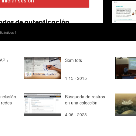
idácticos ]
AP +
Som tots
E
1:15 · 2015
nclusión.
Búsqueda de rostros
 redes
en una colección
4:06 · 2023