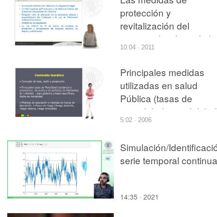
protección y
revitalización del
conjunto histórico de la
10:04 · 2011
ciudad de Valencia
Principales medidas
utilizadas en salud
Pública (tasas de
mortalidad y morbilidad
5:02 · 2006
Riesgo absoluto, relati
y atribuible
Simulación/Identificaci
serie temporal continu
14:35 · 2021