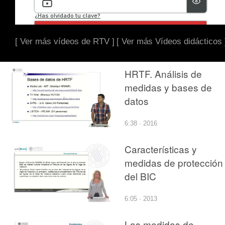
[ Ver más vídeos de RTV ]
[ Ver más Vídeos didácticos 
HRTF. Análisis de
medidas y bases de
datos
6:38 · 2016
Características y
medidas de protección
del BIC
6:05 · 2013
Las medidas de