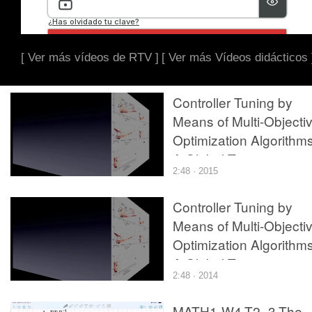
[ Ver más vídeos de RTV ]
[ Ver más Vídeos didácticos 
Controller Tuning by
Means of Multi-Objecti
Optimization Algorithms
A Global Tuning
2:48 · 2015
Framework
Controller Tuning by
Means of Multi-Objecti
Optimization Algorithms
A Global Tuning
2:48 · 2014
Framework
MATH1-W4-T2_3-The