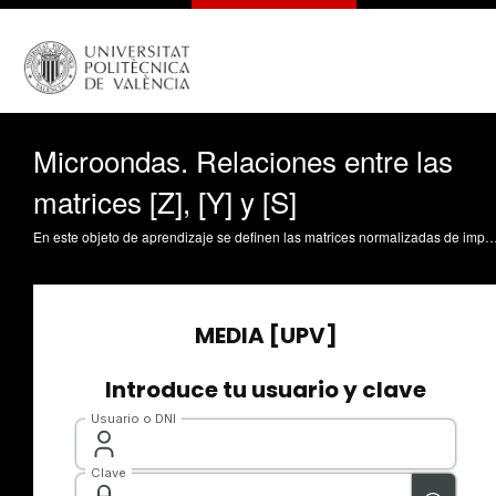
Microondas. Relaciones entre las
matrices [Z], [Y] y [S]
En este objeto de aprendizaje se definen las matrices normalizadas de impedancia y admitancia y se encuentran las expresiones que las relacionan con la matriz de parámetros S. Baquero Escudero, M. (2011). Microondas. Relaciones entre las matrices [Z], 