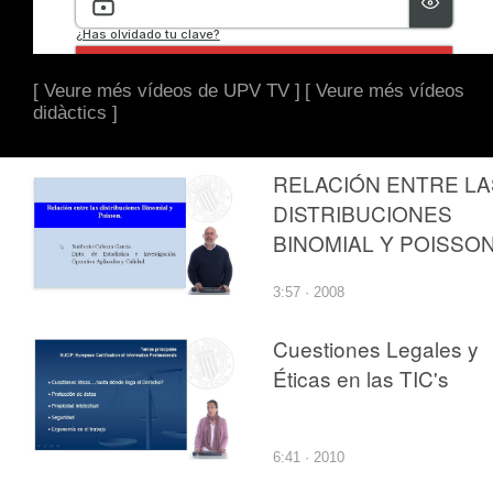
[ Veure més vídeos de UPV TV ]
[ Veure més vídeos
didàctics ]
RELACIÓN ENTRE LA
DISTRIBUCIONES
BINOMIAL Y POISSO
3:57 · 2008
Cuestiones Legales y
Éticas en las TIC's
6:41 · 2010