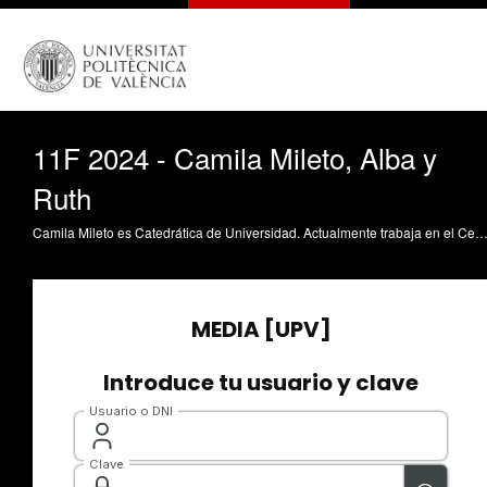
11F 2024 - Camila Mileto, Alba y
Ruth
Camila Mileto es Catedrática de Universidad. Actualmente trabaja en el Centro de Investigación en Arquitectura, Patrimonio y Gestión para el Desarrollo Sostenible de la UPV. Este año celebra el 11F con su hija Alba, de 16 años, y su sob