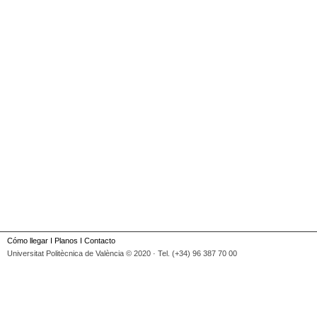
Cómo llegar
I
Planos
I
Contacto
Universitat Politècnica de València © 2020 · Tel. (+34) 96 387 70 00