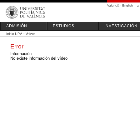
Valencià
·
English
I
a
ADMISIÓN
ESTUDIOS
INVESTIGACIÓN
Inicio UPV
::
Volver
Error
Información
No existe información del vídeo