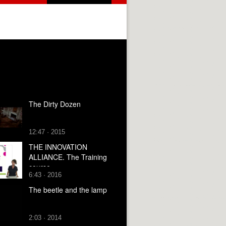
The Dirty Dozen
12:47 · 2015
THE INNOVATION
ALLIANCE. The Training
course
6:43 · 2016
The beetle and the lamp
2:03 · 2014