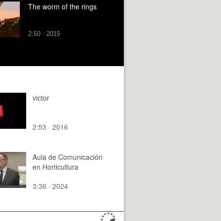
The worm of the rings
2:50 · 2015
victor
2:53 · 2016
Aula de Comunicación
en Horticultura
3:36 · 2024