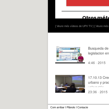
[ Veure més vídeos de UPV TV ]
[ Veure més 
Busqueda de
legislacion e
4:46 · 2015
17.10.13 Cre
urbano y prac
valoración
23:36 · 2015
inmobiliaria3
Com arribar
I
Plànols
I
Contacte