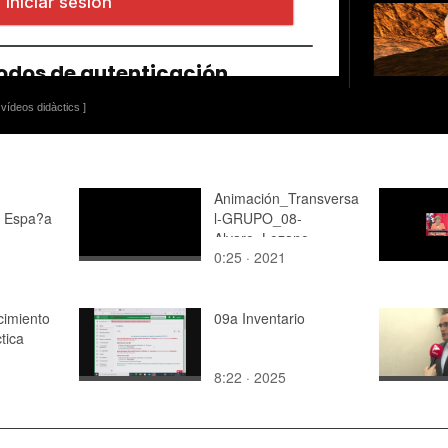
vídeos didàctics ]
Animación_Transversa
n Espa?a
l-GRUPO_08-
Alvaro_Lozano
0:25 · 2021
cimiento
09a Inventario
tica
8:22 · 2025