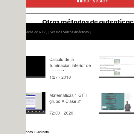
ídeos de RTV ]
[ Ver más Vídeos didácticos ]
Calculo de la
Resolución
iluminación interior de
de la prof
un local
hundimient
1:27 · 2018
6:14 · 201
esfera
Matemáticas 1 GITI
Sesión 1.
grupo A Clase 21
Generalida
Valoración 
72:09 · 2020
3:48 · 201
mercado hi
anos
I
Contacto