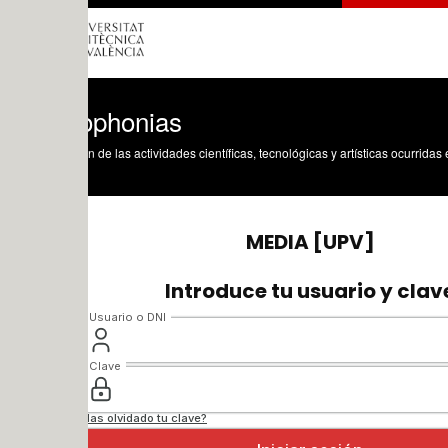
ophonias
n de las actividades científicas, tecnológicas y artísticas ocurridas en los tres cam