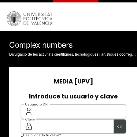
Complex numbers
Divulgació de les activitats científiques, tecnològiques i artístiques ocorregudes en els tres campus de la UPV