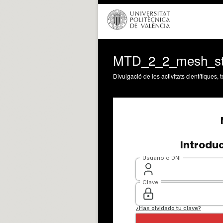
MTD_2_2_mesh_st
Divulgació de les activitats científiques