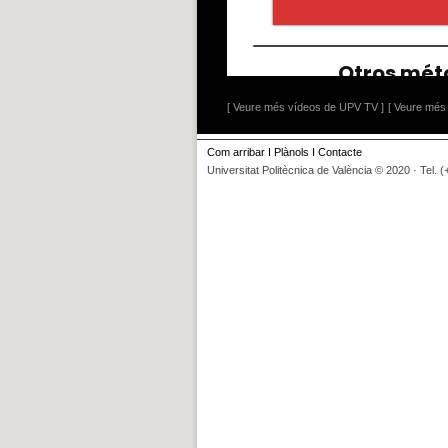
[ Veure més vídeos de UPV TV ]
[ Veure més 
Com arribar
I
Plànols
I
Contacte
Universitat Politècnica de València © 2020 · Tel. 