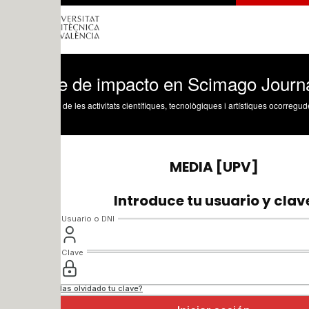
ce de impacto en Scimago Journal Rank
 de les activitats científiques, tecnològiques i artístiques ocorregudes en els tres