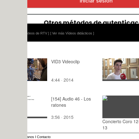
ídeos de RTV ]
[ Ver más Vídeos didácticos ]
VID3 Videoclip
EUROAVIA 
logros y re
4:44 · 2014
4:30 · 202
[154] Audio 46 - Los
ratones
3:56 · 2015
Concierto Coro 12-12-
: · 2015
13
anos
I
Contacto