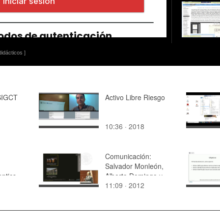
idácticos ]
TSIGCT
Activo Libre Riesgo
10:36 · 2018
Comunicación:
n
Salvador Monleón,
ptics
Alberto Domingo y
11:09 · 2012
apture:
Carlos Lázaro
nchmark