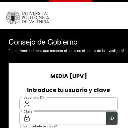
Consejo de Gobierno
" La universidad tiene que recobrar el pulso en el ámbito de la investigación y de su funcionamineto interno de gestión conforme a lo que digan las autoridades". Son las palabras del rector de la UPV, Francisco Mora, tras el último Consejo de Gobierno reunido vitualmente. Un equipo de trabajo estudia el poceso de desescalada para la paulatina vuelta a la normalidad con la seguridad necesaria.En su informe el rector ha alabado la rápida actuación de la investigación y el ingenio UPV en la lucha contra COVID 19 y de la comunidad universitaria para adaptarse a la docencia virtual y al teletrabajo.