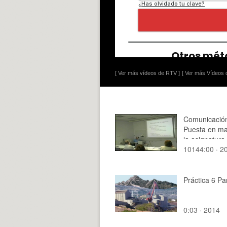
[ Ver más vídeos de RTV ]
[ Ver más Vídeos d
Comunicación
Puesta en ma
la asignatura
10144:00 · 2
¿¿Proyecto fi
carrera I¿¿ p
informáticos 
Práctica 6 P
0:03 · 2014