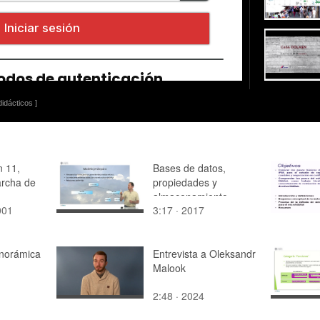
idácticos ]
 11,
Bases de datos,
rcha de
propiedades y
almacenamiento.
001
3:17 · 2017
n de
Modelos de bases de
ara
datos
(JIE)
anorámica
Entrevista a Oleksandr
Malook
2:48 · 2024