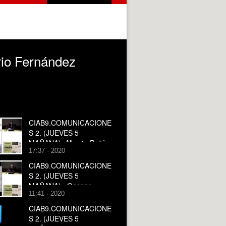
o Fernández
CIAB9.COMUNICACIONE
S 2. (JUEVES 5
MAÑANA) .Alberto Peñín
17:37 · 2020
Llobell.
CIAB9.COMUNICACIONE
S 2. (JUEVES 5
MAÑANA) . Gaspar
11:41 · 2020
Ferrer Soler.
CIAB9.COMUNICACIONE
S 2. (JUEVES 5