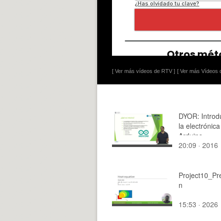
[ Ver más vídeos de RTV ]
[ Ver más Vídeos d
DYOR: Introd
la electrónica
Arduino
20:09 · 2016
Project10_Pr
n
15:53 · 2026