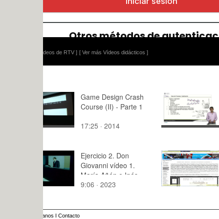
ídeos de RTV ]
[ Ver más Vídeos didácticos ]
Game Design Crash
Tipos de P
Course (II) - Parte 1
Clasificaci
17:25 · 2014
4:14 · 201
Ejercicio 2. Don
Tecnología
Giovanni vídeo 1.
Máquinas 
María Añón e Inés
TM - Clase
9:06 · 2023
10:03 · 20
Castillo.
Tramo 07 
anos
I
Contacto