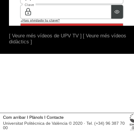
[ Veure més vídeos de UPV TV ]
[ Veure més vídeos
didàctics ]
Com arribar
I
Plànols
I
Contacte
Universitat Politècnica de València © 2020 · Tel. (+34) 96 387 70
00